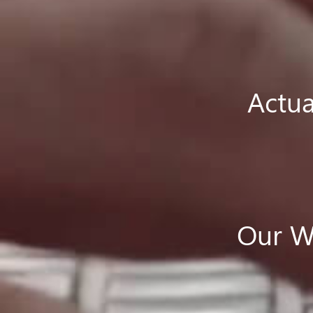
Actua
Our We