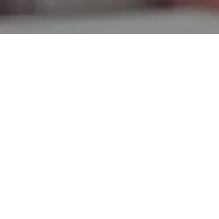
Inicio
Conozca a Netser