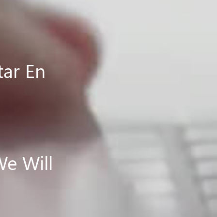
tar En
We Will