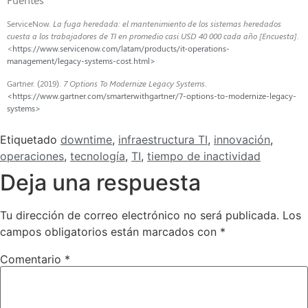
ServiceNow.
La fuga heredada: el mantenimiento de los sistemas heredados
cuesta a los trabajadores de TI en promedio casi USD 40 000 cada año [Encuesta]
.
<
https://www.servicenow.com/latam/products/it-operations-
management/legacy-systems-cost.html>
Gartner. (2019).
7 Options To Modernize Legacy Systems
.
<https://www.gartner.com/smarterwithgartner/7-options-to-modernize-legacy-
systems>
Etiquetado
downtime
,
infraestructura TI
,
innovación
,
operaciones
,
tecnología
,
TI
,
tiempo de inactividad
Deja una respuesta
Tu dirección de correo electrónico no será publicada.
Los
campos obligatorios están marcados con
*
Comentario
*