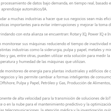
a procesamiento de datos bajo demanda, en tiempo real, basado en
y aprendizaje automático/IA.
udar a muchas industrias a hacer que sus negocios sean más efici
ticas importantes para evitar interrupciones y mejorar la toma d
rindando con esta alianza se encuentran: Rotary IQ, Power IQ e In
n monitorear sus máquinas reduciendo el tiempo de inactividad n
intas industrias como la siderurgia, pulpa y papel, metales y mi
leo y gas, entre otras, pueden utilizar esta solución para medir la
emperatura y humedad de las máquinas que utilizan.
de monitoreo de energía para plantas industriales y edificios de o
negocios y les permite cambiar a formas inteligentes de consumo
 Offshore, Pulpa y Papel, Petróleo y Gas, Producción de Alimento
ente de alta velocidad para la transmisión de soluciones de Io
 o en la nube para el mantenimiento predictivo y la optimización
 las telecomunicaciones, la atención médica y la investigación quí