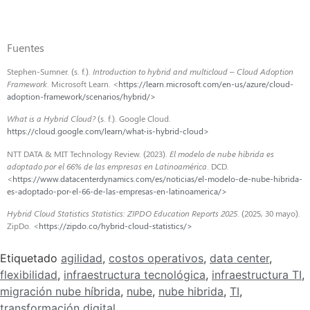
Fuentes
Stephen-Sumner. (s. f.).
Introduction to hybrid and multicloud – Cloud Adoption
Framework
. Microsoft Learn. <
https://learn.microsoft.com/en-us/azure/cloud-
adoption-framework/scenarios/hybrid/>
What is a Hybrid Cloud?
(s. f.). Google Cloud.
https://cloud.google.com/learn/what-is-hybrid-cloud>
NTT DATA & MIT Technology Review. (2023).
El modelo de nube híbrida es
adoptado por el 66% de las empresas en Latinoamérica
. DCD.
<
https://www.datacenterdynamics.com/es/noticias/el-modelo-de-nube-hibrida-
es-adoptado-por-el-66-de-las-empresas-en-latinoamerica/>
Hybrid Cloud Statistics Statistics: ZIPDO Education Reports 2025
. (2025, 30 mayo).
ZipDo. <
https://zipdo.co/hybrid-cloud-statistics/>
Etiquetado
agilidad
,
costos operativos
,
data center
,
flexibilidad
,
infraestructura tecnológica
,
infraestructura TI
,
migración nube híbrida
,
nube
,
nube hibrida
,
TI
,
transformación digital