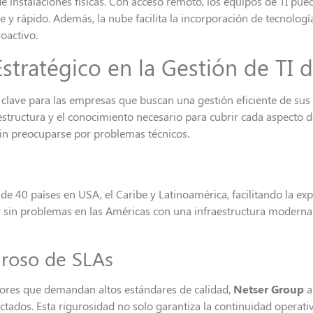
e instalaciones físicas. Con acceso remoto, los equipos de TI pue
e y rápido. Además, la nube facilita la incorporación de tecnolog
roactivo.
Estratégico en la Gestión de TI 
s clave para las empresas que buscan una gestión eficiente de su
estructura y el conocimiento necesario para cubrir cada aspecto 
in preocuparse por problemas técnicos.
e 40 países en USA, el Caribe y Latinoamérica, facilitando la ex
 sin problemas en las Américas con una infraestructura moderna
roso de SLAs
tores que demandan altos estándares de calidad,
Netser Group
a
tados. Esta rigurosidad no solo garantiza la continuidad operativa