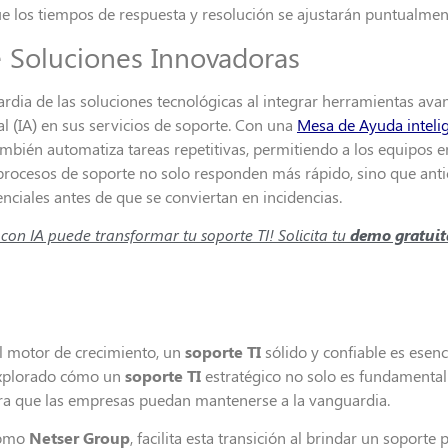
e los tiempos de respuesta y resolución se ajustarán puntualmen
 Soluciones Innovadoras
dia de las soluciones tecnológicas al integrar herramientas avan
ial (IA) en sus servicios de soporte. Con una
Mesa de Ayuda inteli
ambién automatiza tareas repetitivas, permitiendo a los equipos 
os procesos de soporte no solo responden más rápido, sino que ant
nciales antes de que se conviertan en incidencias.
n IA puede transformar tu soporte TI! Solicita tu
demo gratuit
l motor de crecimiento, un
soporte TI
sólido y confiable es esen
 explorado cómo un
soporte TI
estratégico no solo es fundamental 
a que las empresas puedan mantenerse a la vanguardia.
 como
Netser Group
, facilita esta transición al brindar un soport