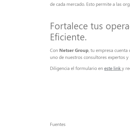
de cada mercado. Esto permite a las org
Fortale
ce
t
us oper
Eficiente.
Con
Netser
Group
,
t
u empresa cuenta c
un
o de nuestros consultores expertos y
Diligencia el formulario en
este link
y r
Fuentes